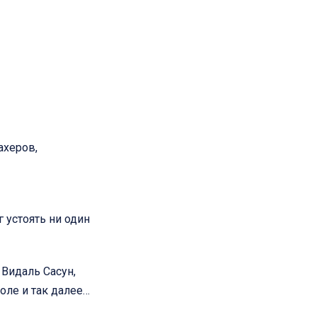
ахеров,
 устоять ни один
Видаль Сасун,
оле и так далее…