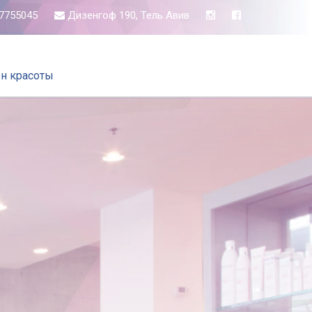
7755045
Дизенгоф
190, Тель Авив
он красоты