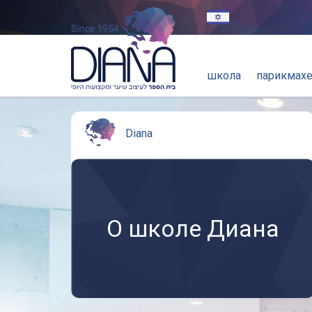
школа
парикмахе
Diana
О школе Диана