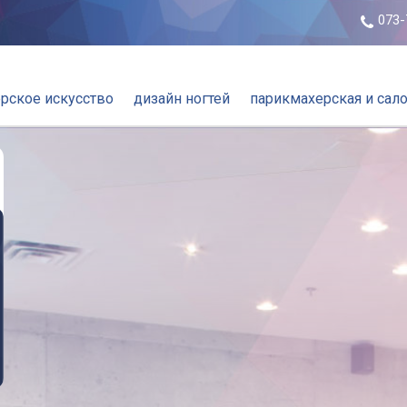
073-
рское искусство
дизайн ногтей
парикмахерская и сал